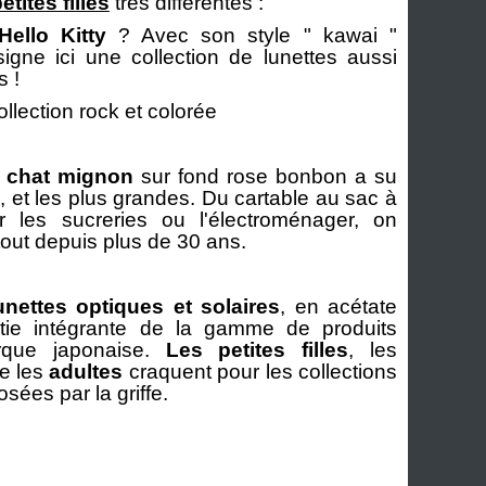
etites filles
très différentes :
Hello Kitty
? Avec son style " kawai "
 signe ici une collection de lunettes aussi
 !
ollection rock et colorée
t chat mignon
sur fond rose bonbon a su
es, et les plus grandes. Du cartable au sac à
 les sucreries ou l'électroménager, on
rtout depuis plus de 30 ans.
unettes optiques et solaires
, en acétate
rtie intégrante de la gamme de produits
rque japonaise.
Les petites filles
, les
e les
adultes
craquent pour les collections
osées par la griffe.