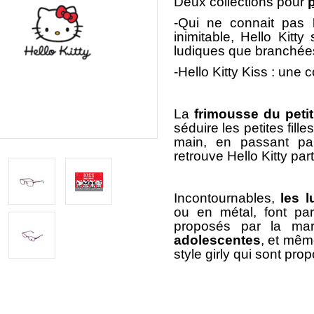
Deux collections pour
p
-
Qui ne connait pas
inimitable, Hello Kitty
ludiques que branchées
-Hello Kitty Kiss : une c
La
frimousse du peti
séduire les petites fill
main, en passant par
retrouve Hello Kitty pa
Incontournables,
les l
ou en métal, font pa
proposés par la ma
adolescentes
, et mêm
style girly qui sont prop